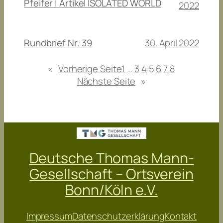
Pfeifer | Artikel ISOLATED WORLD
2022
30. April 2022
Rundbrief Nr. 39
«
Vorherige Seite
1
…
3
4
5
6
7
8
Nächste Seite
»
Deutsche Thomas Mann-
Gesellschaft – Ortsverein
Bonn/Köln e.V.
Impressum
Datenschutzerklärung
Kontakt