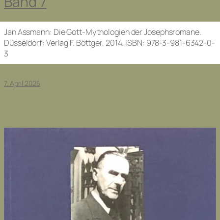
Band 7
Jan Assmann: Die Gott-Mythologien der Josephsromane.
Düsseldorf: Verlag F. Böttger, 2014. ISBN: 978-3-981-6342-0-
3
7. April 2025