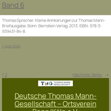
Band 6
Thomas Sprecher: Kleine Anmkerungen zur Thomas Mann-
Briefausgabe. Bonn: Bernstein Verlag, 2013. ISBN: 978-3-
939431-84-8.
7. April 2025
1
2
Nächste Seite
→
Deutsche Thomas Mann-
Gesellschaft – Ortsverein