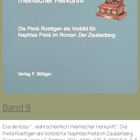
Band 9
Eva de Voss:“…wahrscheinlich rheinischer Herkunft“. Die
Pietà Roettgen als Vorbild für Naphtas Pietà im
Zauberberg
.