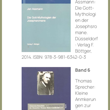
Assmann:
Die Gott-
Mythologi
en der
Josephsro
mane.
Düsseldorf
: Verlag F.
Böttger,
2014. ISBN: 978-3-981-6342-0-3
Band 6
Thomas
Sprecher:
Kleine
Anmkerun
gen zur