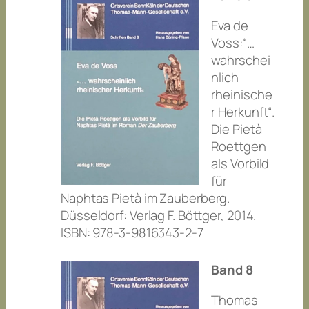
Eva de
Voss:“…
wahrschei
nlich
rheinische
r Herkunft“.
Die Pietà
Roettgen
als Vorbild
für
Naphtas Pietà im
Zauberberg
.
Düsseldorf: Verlag F. Böttger, 2014.
ISBN: 978-3-9816343-2-7
Band 8
Thomas