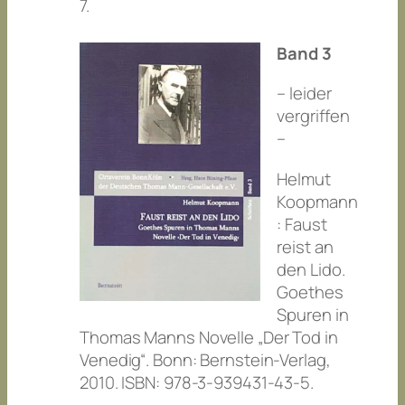
7.
Band 3
– leider
vergriffen
–
Helmut
Koopmann
: Faust
reist an
den Lido.
Goethes
Spuren in
Thomas Manns Novelle „Der Tod in
Venedig“. Bonn: Bernstein-Verlag,
2010. ISBN: 978-3-939431-43-5.