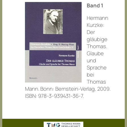
Band 1
Hermann
Kurzke:
Der
gläubige
Thomas.
Glaube
und
Sprache
bei
Thomas
Mann. Bonn: Bernstein-Verlag, 2009.
ISBN: 978-3-939431-36-7.