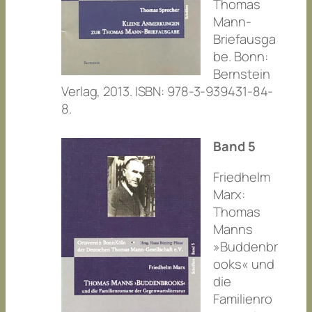
Thomas
Mann-
Briefausga
be. Bonn:
Bernstein
Verlag, 2013. ISBN: 978-3-939431-84-
8.
Band 5
Friedhelm
Marx:
Thomas
Manns
»Buddenbr
ooks« und
die
Familienro