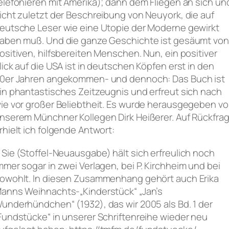
elefonieren mit Amerika); dann dem Fliegen an sich un
icht zuletzt der Beschreibung von Neuyork, die auf
eutsche Leser wie eine Utopie der Moderne gewirkt
aben muß. Und die ganze Geschichte ist gesäumt von
ositiven, hilfsbereiten Menschen. Nun, ein positiver
lick auf die USA ist in deutschen Köpfen erst in den
0er Jahren angekommen- und dennoch: Das Buch ist
in phantastisches Zeitzeugnis und erfreut sich nach
ie vor großer Beliebtheit. Es wurde herausgegeben v
nserem Münchner Kollegen Dirk Heißerer. Auf Rückfra
rhielt ich folgende Antwort:
…
Sie
(Stoffel-Neuausgabe)
hält sich erfreulich noch
mmer sogar in zwei Verlagen, bei
P. Kirchheim und bei
owohlt. In diesen Zusammenhang gehört auch Erika
anns Weihnachts-„Kinderstück“ „Jan’s
underhündchen“ (1932), das wir 2005 als Bd. 1 der
Fundstücke“ in unserer Schriftenreihe wieder neu