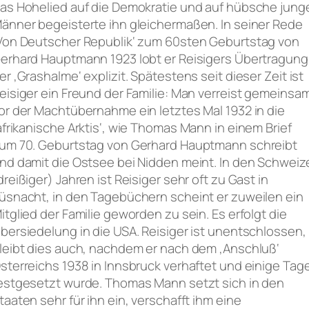
as Hohelied auf die Demokratie und auf hübsche jung
änner begeisterte ihn gleichermaßen. In seiner Rede
Von Deutscher Republik‘ zum 60sten Geburtstag von
erhard Hauptmann 1923 lobt er Reisigers Übertragung
er ‚Grashalme‘ explizit. Spätestens seit dieser Zeit ist
eisiger ein Freund der Familie: Man verreist gemeinsa
or der Machtübernahme ein letztes Mal 1932 in die
afrikanische Arktis‘, wie Thomas Mann in einem Brief
um 70. Geburtstag von Gerhard Hauptmann schreibt
nd damit die Ostsee bei Nidden meint. In den Schweiz
dreißiger) Jahren ist Reisiger sehr oft zu Gast in
üsnacht, in den Tagebüchern scheint er zuweilen ein
itglied der Familie geworden zu sein. Es erfolgt die
bersiedelung in die USA. Reisiger ist unentschlossen,
leibt dies auch, nachdem er nach dem ‚Anschluß‘
sterreichs 1938 in Innsbruck verhaftet und einige Tag
estgesetzt wurde. Thomas Mann setzt sich in den
taaten sehr für ihn ein, verschafft ihm eine