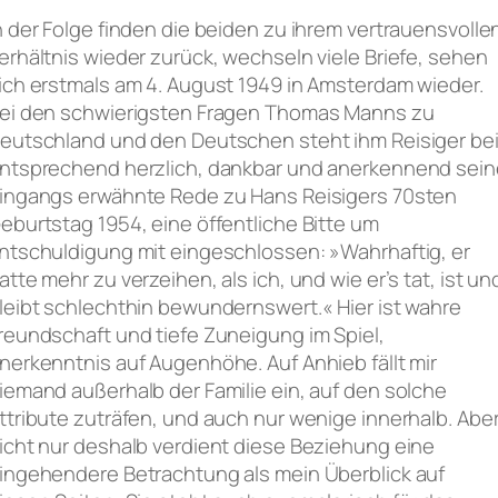
n der Folge finden die beiden zu ihrem vertrauensvolle
erhältnis wieder zurück, wechseln viele Briefe, sehen
ich erstmals am 4. August 1949 in Amsterdam wieder.
ei den schwierigsten Fragen Thomas Manns zu
eutschland und den Deutschen steht ihm Reisiger bei
ntsprechend herzlich, dankbar und anerkennend sein
ingangs erwähnte Rede zu Hans Reisigers 70sten
eburtstag 1954, eine öffentliche Bitte um
ntschuldigung mit eingeschlossen: »Wahrhaftig, er
atte mehr zu verzeihen, als ich, und wie er’s tat, ist un
leibt schlechthin bewundernswert.« Hier ist wahre
reundschaft und tiefe Zuneigung im Spiel,
nerkenntnis auf Augenhöhe. Auf Anhieb fällt mir
iemand außerhalb der Familie ein, auf den solche
ttribute zuträfen, und auch nur wenige innerhalb. Abe
icht nur deshalb verdient diese Beziehung eine
ingehendere Betrachtung als mein Überblick auf