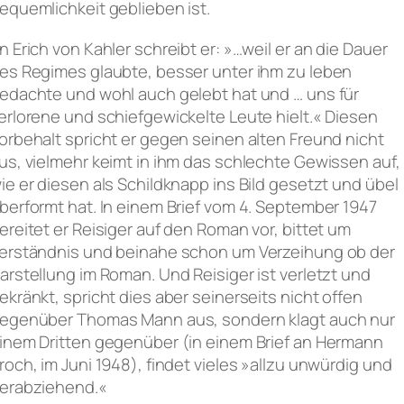
equemlichkeit geblieben ist.
n Erich von Kahler schreibt er: »…weil er an die Dauer
es Regimes glaubte, besser unter ihm zu leben
edachte und wohl auch gelebt hat und … uns für
erlorene und schiefgewickelte Leute hielt.« Diesen
orbehalt spricht er gegen seinen alten Freund nicht
us, vielmehr keimt in ihm das schlechte Gewissen auf,
ie er diesen als Schildknapp ins Bild gesetzt und übel
berformt hat. In einem Brief vom 4. September 1947
ereitet er Reisiger auf den Roman vor, bittet um
erständnis und beinahe schon um Verzeihung ob der
arstellung im Roman. Und Reisiger ist verletzt und
ekränkt, spricht dies aber seinerseits nicht offen
egenüber Thomas Mann aus, sondern klagt auch nur
inem Dritten gegenüber (in einem Brief an Hermann
roch, im Juni 1948), findet vieles »allzu unwürdig und
erabziehend.«