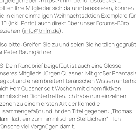
ufgelegt haben:
https://tmfm.de/fundstuecke/
…
ollten Ihre Mitglieder sich dafür interessieren, können
ie in einer einmaligen Weihnachtsaktion Exemplare für
 10 (inkl. Porto) auch direkt über unser Forums-Büro
eziehen (
info@tmfm.de
).
lso bitte: Greifen Sie zu und seien Sie herzlich gegrüß
hr Peter Baumgärtner
S: Dem Rundbrief beigefügt ist auch eine Glosse
nseres Mitglieds Jürgen Quasner. Mit großer Phantasi
egabt und einem breiten literarischen Wissen unterhä
ich Herr Quasner seit Wochen mit einem fiktiven
immlischen Dichtertreffen. Ich habe nun einzelnen
zenen zu einem ersten Akt der Komödie
usammengefaßt und ihr den Titel gegeben: „Thomas
ann lädt ein zum himmlischen Stelldichein“ – Ich
ünsche viel Vergnügen damit.