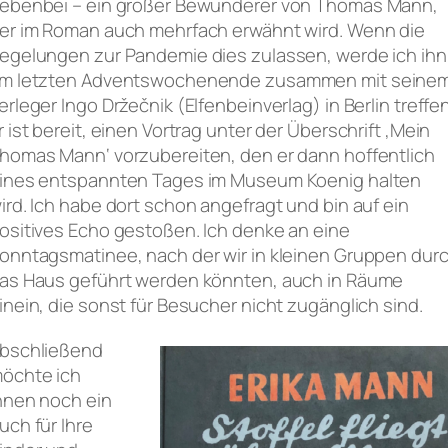
ebenbei – ein großer Bewunderer von Thomas Mann,
er im Roman auch mehrfach erwähnt wird. Wenn die
egelungen zur Pandemie dies zulassen, werde ich ihn
m letzten Adventswochenende zusammen mit seine
erleger Ingo Držečnik (Elfenbeinverlag) in Berlin treffen
r ist bereit, einen Vortrag unter der Überschrift ‚Mein
homas Mann‘ vorzubereiten, den er dann hoffentlich
ines entspannten Tages im Museum Koenig halten
ird. Ich habe dort schon angefragt und bin auf ein
ositives Echo gestoßen. Ich denke an eine
onntagsmatinee, nach der wir in kleinen Gruppen dur
as Haus geführt werden könnten, auch in Räume
inein, die sonst für Besucher nicht zugänglich sind.
bschließend
öchte ich
hnen noch ein
uch für Ihre