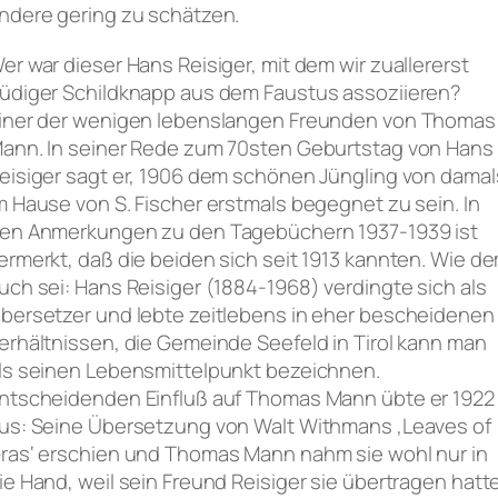
ndere gering zu schätzen.
er war dieser Hans Reisiger, mit dem wir zuallererst
üdiger Schildknapp aus dem Faustus assoziieren?
iner der wenigen lebenslangen Freunden von Thomas
ann. In seiner Rede zum 70sten Geburtstag von Hans
eisiger sagt er, 1906 dem schönen Jüngling von damal
m Hause von S. Fischer erstmals begegnet zu sein. In
en Anmerkungen zu den Tagebüchern 1937-1939 ist
ermerkt, daß die beiden sich seit 1913 kannten. Wie d
uch sei: Hans Reisiger (1884-1968) verdingte sich als
bersetzer und lebte zeitlebens in eher bescheidenen
erhältnissen, die Gemeinde Seefeld in Tirol kann man
ls seinen Lebensmittelpunkt bezeichnen.
ntscheidenden Einfluß auf Thomas Mann übte er 1922
us: Seine Übersetzung von Walt Withmans ‚Leaves of
ras‘ erschien und Thomas Mann nahm sie wohl nur in
ie Hand, weil sein Freund Reisiger sie übertragen hatte