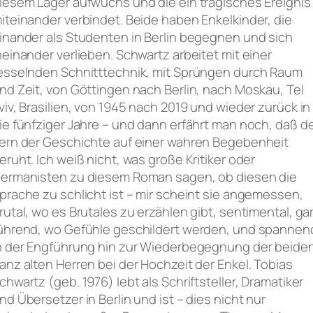
iesem Lager aufwuchs und die ein tragisches Ereignis
iteinander verbindet. Beide haben Enkelkinder, die
inander als Studenten in Berlin begegnen und sich
neinander verlieben. Schwartz arbeitet mit einer
esselnden Schnitttechnik, mit Sprüngen durch Raum
nd Zeit, von Göttingen nach Berlin, nach Moskau, Tel
viv, Brasilien, von 1945 nach 2019 und wieder zurück in
ie fünfziger Jahre – und dann erfährt man noch, daß d
ern der Geschichte auf einer wahren Begebenheit
eruht. Ich weiß nicht, was große Kritiker oder
ermanisten zu diesem Roman sagen, ob diesen die
prache zu schlicht ist – mir scheint sie angemessen,
rutal, wo es Brutales zu erzählen gibt, sentimental, ga
ührend, wo Gefühle geschildert werden, und spannen
n der Engführung hin zur Wiederbegegnung der beide
anz alten Herren bei der Hochzeit der Enkel. Tobias
chwartz (geb. 1976) lebt als Schriftsteller, Dramatiker
nd Übersetzer in Berlin und ist – dies nicht nur