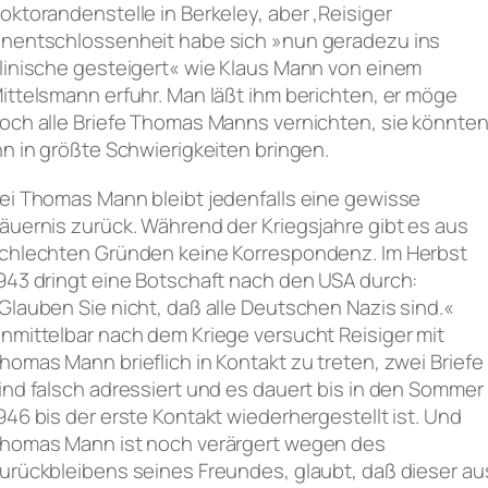
oktorandenstelle in Berkeley, aber ‚Reisiger
nentschlossenheit habe sich »nun geradezu ins
linische gesteigert« wie Klaus Mann von einem
ittelsmann erfuhr. Man läßt ihm berichten, er möge
och alle Briefe Thomas Manns vernichten, sie könnte
hn in größte Schwierigkeiten bringen.
ei Thomas Mann bleibt jedenfalls eine gewisse
äuernis zurück. Während der Kriegsjahre gibt es aus
chlechten Gründen keine Korrespondenz. Im Herbst
943 dringt eine Botschaft nach den USA durch:
Glauben Sie nicht, daß alle Deutschen Nazis sind.«
nmittelbar nach dem Kriege versucht Reisiger mit
homas Mann brieflich in Kontakt zu treten, zwei Briefe
ind falsch adressiert und es dauert bis in den Sommer
946 bis der erste Kontakt wiederhergestellt ist. Und
homas Mann ist noch verärgert wegen des
urückbleibens seines Freundes, glaubt, daß dieser au