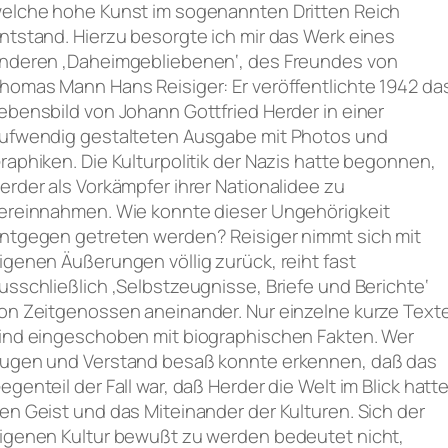
elche hohe Kunst im sogenannten Dritten Reich
ntstand. Hierzu besorgte ich mir das Werk eines
nderen ‚Daheimgebliebenen‘, des Freundes von
homas Mann Hans Reisiger: Er veröffentlichte 1942 da
ebensbild von Johann Gottfried Herder in einer
ufwendig gestalteten Ausgabe mit Photos und
raphiken. Die Kulturpolitik der Nazis hatte begonnen,
erder als Vorkämpfer ihrer Nationalidee zu
ereinnahmen. Wie konnte dieser Ungehörigkeit
ntgegen getreten werden? Reisiger nimmt sich mit
igenen Äußerungen völlig zurück, reiht fast
usschließlich ‚Selbstzeugnisse, Briefe und Berichte‘
on Zeitgenossen aneinander. Nur einzelne kurze Text
ind eingeschoben mit biographischen Fakten. Wer
ugen und Verstand besaß konnte erkennen, daß das
egenteil der Fall war, daß Herder die Welt im Blick hatte
en Geist und das Miteinander der Kulturen. Sich der
igenen Kultur bewußt zu werden bedeutet nicht,