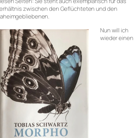
iesen Seiten: Sie steht auch exemplarisch für das
erhältnis zwischen den Geflüchteten und den
aheimgebliebenen.
Nun will ich
wieder einen