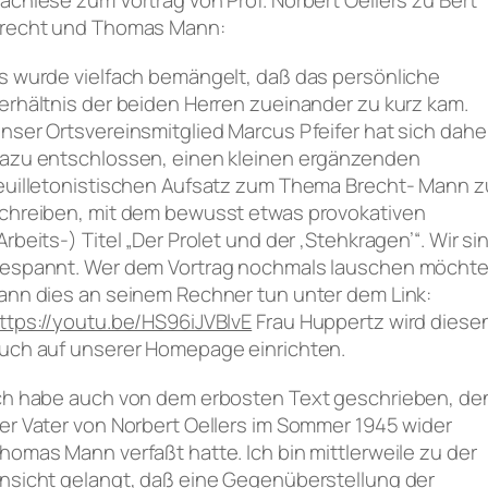
achlese zum Vortrag von Prof. Norbert Oellers zu Bert
recht und Thomas Mann:
s wurde vielfach bemängelt, daß das persönliche
erhältnis der beiden Herren zueinander zu kurz kam.
nser Ortsvereinsmitglied Marcus Pfeifer hat sich dahe
azu entschlossen, einen kleinen ergänzenden
euilletonistischen Aufsatz zum Thema Brecht- Mann z
chreiben, mit dem bewusst etwas provokativen
Arbeits-) Titel „Der Prolet und der ‚Stehkragen’“. Wir si
espannt. Wer dem Vortrag nochmals lauschen möchte
ann dies an seinem Rechner tun unter dem Link:
ttps://youtu.be/HS96iJVBlvE
Frau Huppertz wird diese
uch auf unserer Homepage einrichten.
ch habe auch von dem erbosten Text geschrieben, de
er Vater von Norbert Oellers im Sommer 1945 wider
homas Mann verfaßt hatte. Ich bin mittlerweile zu der
nsicht gelangt, daß eine Gegenüberstellung der