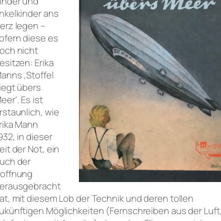
inder und
nkelkinder ans
erz legen –
ofern diese es
och nicht
esitzen: Erika
anns ‚Stoffel
liegt übers
eer‘. Es ist
rstaunlich, wie
rika Mann
932, in dieser
eit der Not, ein
uch der
offnung
erausgebracht
at, mit diesem Lob der Technik und deren tollen
ukünftigen Möglichkeiten (Fernschreiben aus der Luft