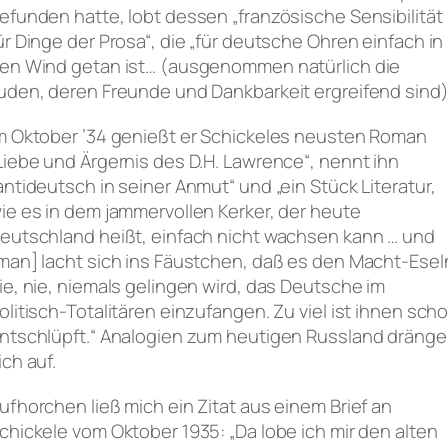
efunden hatte, lobt dessen „französische Sensibilität
ür Dinge der Prosa“, die „für deutsche Ohren einfach in
en Wind getan ist… (ausgenommen natürlich die
uden, deren Freunde und Dankbarkeit ergreifend sind)
m Oktober ’34 genießt er Schickeles neusten Roman
Liebe und Ärgernis des D.H. Lawrence“, nennt ihn
antideutsch in seiner Anmut“ und „ein Stück Literatur,
ie es in dem jammervollen Kerker, der heute
eutschland heißt, einfach nicht wachsen kann … und
man] lacht sich ins Fäustchen, daß es den Macht-Esel
ie, nie, niemals gelingen wird, das Deutsche im
olitisch-Totalitären einzufangen. Zu viel ist ihnen sch
ntschlüpft.“ Analogien zum heutigen Russland dräng
ich auf.
ufhorchen ließ mich ein Zitat aus einem Brief an
chickele vom Oktober 1935: „Da lobe ich mir den alten