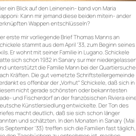
ier ein Blick auf den Leinenein- band von Maria
apponi: Kann mir jemand diese beiden mitein- ander
erknüpften Wappen entschlüsseln?
er erste mir vorliegende Brief Thomas Manns an
chickele stammt aus dem April ‘33, zum Beginn seines
xils. Er wohnt mit seiner Familie in Lugano. Schickele
atte sich schon 1932 in Sanary sur mer niedergelasse
nd unterstützt die Familie Mann bei der Quartiersuche
ach Kräften. Die gut vernetzte Schriftstellergemeinde
erdankt es offenbar der „Vorhut“ Schickele, daß sich in
iesem nicht gerade schönsten oder bekanntesten
ade- und Fischerdorf an der französischen Riviera ein
eutsche Künstlersiedlung entwickelte. Der Ton des
riefes macht deutlich, daß sie sich schon länger
annten und schätzten. In den Monaten in Sanary (Mai
is September ‘33) treffen sich die Familien fast täglich,
ie den Tagebüchern zu entnehmen ist, machen