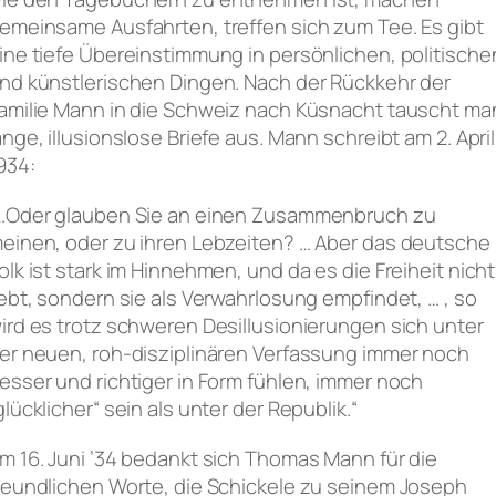
emeinsame Ausfahrten, treffen sich zum Tee. Es gibt
ine tiefe Übereinstimmung in persönlichen, politische
nd künstlerischen Dingen. Nach der Rückkehr der
amilie Mann in die Schweiz nach Küsnacht tauscht ma
ange, illusionslose Briefe aus. Mann schreibt am 2. April
934:
…Oder glauben Sie an einen Zusammenbruch zu
einen, oder zu ihren Lebzeiten? … Aber das deutsche
olk ist stark im Hinnehmen, und da es die Freiheit nicht
iebt, sondern sie als Verwahrlosung empfindet, … , so
ird es trotz schweren Desillusionierungen sich unter
er neuen, roh-disziplinären Verfassung immer noch
esser und richtiger in Form fühlen, immer noch
glücklicher“ sein als unter der Republik.“
m 16. Juni ’34 bedankt sich Thomas Mann für die
reundlichen Worte, die Schickele zu seinem Joseph