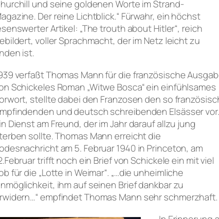
hurchill und seine goldenen Worte im Strand-
agazine. Der reine Lichtblick.“ Fürwahr, ein höchst
esenswerter Artikel: „The trouth about Hitler“, reich
ebildert, voller Sprachmacht, der im Netz leicht zu
inden ist.
939 verfaßt Thomas Mann für die französische Ausga
on Schickeles Roman „Witwe Bosca“ ein einfühlsames
orwort, stellte dabei den Franzosen den so französisc
mpfindenden und deutsch schreibenden Elsässer vor
in Dienst am Freund, der im Jahr darauf allzu jung
terben sollte. Thomas Mann erreicht die
odesnachricht am 5. Februar 1940 in Princeton, am
2.Februar trifft noch ein Brief von Schickele ein mit viel
ob für die „Lotte in Weimar“. „…die unheimliche
nmöglichkeit, ihm auf seinen Brief dankbar zu
rwidern…“ empfindet Thomas Mann sehr schmerzhaft.
In Erinnerung 