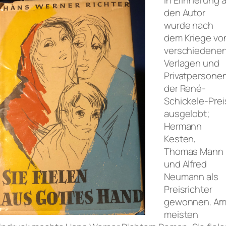
den Autor
wurde nach
dem Kriege vo
verschiedene
Verlagen und
Privatpersone
der René-
Schickele-Prei
ausgelobt;
Hermann
Kesten,
Thomas Mann
und Alfred
Neumann als
Preisrichter
gewonnen. A
meisten