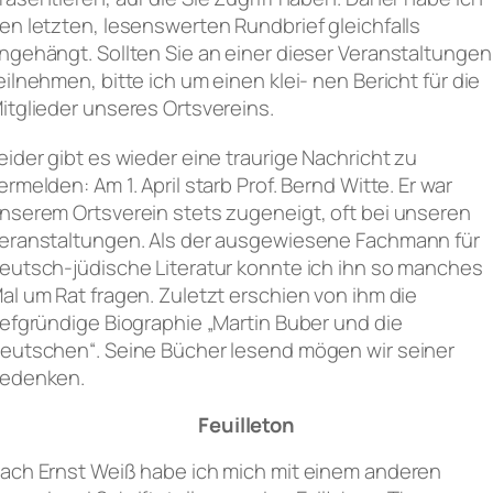
en letzten, lesenswerten Rundbrief gleichfalls
ngehängt. Sollten Sie an einer dieser Veranstaltungen
eilnehmen, bitte ich um einen klei- nen Bericht für die
itglieder unseres Ortsvereins.
eider gibt es wieder eine traurige Nachricht zu
ermelden: Am 1. April starb Prof. Bernd Witte. Er war
nserem Ortsverein stets zugeneigt, oft bei unseren
eranstaltungen. Als der ausgewiesene Fachmann für
eutsch-jüdische Literatur konnte ich ihn so manches
al um Rat fragen. Zuletzt erschien von ihm die
iefgründige Biographie „Martin Buber und die
eutschen“. Seine Bücher lesend mögen wir seiner
edenken.
Feuilleton
ach Ernst Weiß habe ich mich mit einem anderen