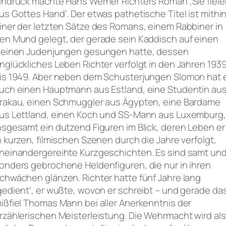
indruck machte Hans Werner Richters Roman ‚Sie fiele
us Gottes Hand‘. Der etwas pathetische Titel ist mithi
iner der letzten Sätze des Romans, einem Rabbiner in
en Mund gelegt, der gerade sein Kaddisch auf einen
leinen Judenjungen gesungen hatte, dessen
nglückliches Leben Richter verfolgt in den Jahren 193
is 1949. Aber neben dem Schusterjungen Slomon hat 
uch einen Hauptmann aus Estland, eine Studentin au
rakau, einen Schmuggler aus Ägypten, eine Bardame
us Lettland, einen Koch und SS-Mann aus Luxemburg,
nsgesamt ein dutzend Figuren im Blick, deren Leben er
n kurzen, filmischen Szenen durch die Jahre verfolgt,
neinandergereihte Kurzgeschichten. Es sind samt un
onders gebrochene Heldenfiguren, die nur in ihren
chwächen glänzen. Richter hatte fünf Jahre lang
gedient‘, er wußte, wovon er schreibt – und gerade da
ißfiel Thomas Mann bei aller Anerkenntnis der
rzählerischen Meisterleistung. Die Wehrmacht wird als