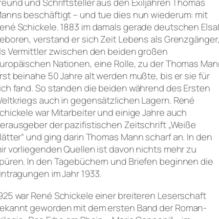
reund und Schriftsteller aus den Exiljahren Thomas
anns beschäftigt – und tue dies nun wiederum: mit
ené Schickele. 1883 im damals gerade deutschen Elsa
eboren, verstand er sich Zeit Lebens als Grenzgänger
ls Vermittler zwischen den beiden großen
uropäischen Nationen, eine Rolle, zu der Thomas Man
rst beinahe 50 Jahre alt werden mußte, bis er sie für
ich fand. So standen die beiden während des Ersten
eltkriegs auch in gegensätzlichen Lagern. René
chickele war Mitarbeiter und einige Jahre auch
erausgeber der pazifistischen Zeitschrift „Weiße
lätter“ und ging darin Thomas Mann scharf an. In den
ir vorliegenden Quellen ist davon nichts mehr zu
püren. In den Tagebüchern und Briefen beginnen die
intragungen im Jahr 1933.
925 war René Schickele einer breiteren Leserschaft
ekannt geworden mit dem ersten Band der Roman-