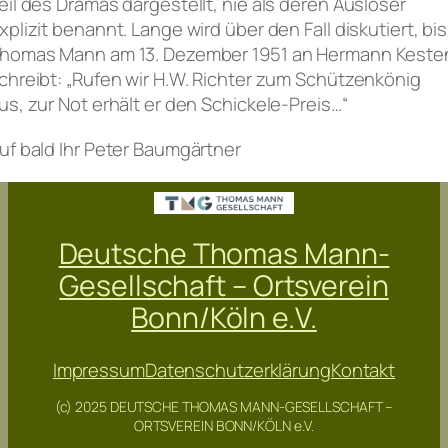
eil des Dramas dargestellt, nie als deren Auslöser
xplizit benannt. Lange wird über den Fall diskutiert, bis
homas Mann am 13. Dezember 1951 an Hermann Keste
chreibt: „Rufen wir H.W. Richter zum Schützenkönig
us, zur Not erhält er den Schickele-Preis…“
uf bald Ihr Peter Baumgärtner
Deutsche Thomas Mann-
Gesellschaft – Ortsverein
Bonn/Köln e.V.
Impressum
Datenschutzerklärung
Kontakt
(c) 2025 DEUTSCHE THOMAS MANN-GESELLSCHAFT –
ORTSVEREIN BONN/KÖLN e.V.