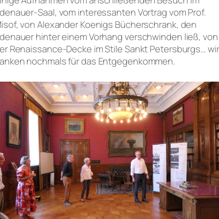
inige Aufnahmen vom anschließenden Besuch im
denauer-Saal, vom interessanten Vortrag vom Prof.
isof, von Alexander Koenigs Bücherschrank, den
denauer hinter einem Vorhang verschwinden ließ, von
er Renaissance-Decke im Stile Sankt Petersburgs… wi
anken nochmals für das Entgegenkommen.