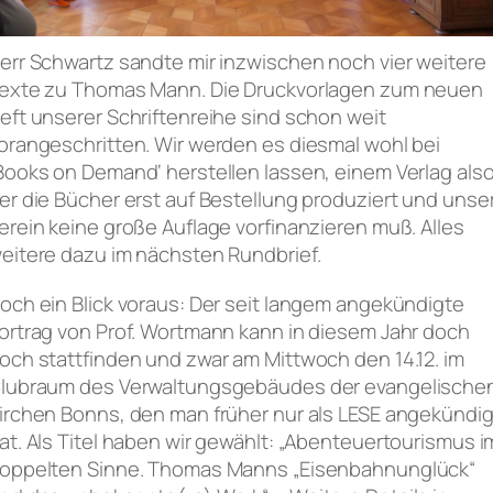
err Schwartz sandte mir inzwischen noch vier weitere
exte zu Thomas Mann. Die Druckvorlagen zum neuen
eft unserer Schriftenreihe sind schon weit
orangeschritten. Wir werden es diesmal wohl bei
Books on Demand‘ herstellen lassen, einem Verlag also
er die Bücher erst auf Bestellung produziert und unse
erein keine große Auflage vorfinanzieren muß. Alles
eitere dazu im nächsten Rundbrief.
och ein Blick voraus: Der seit langem angekündigte
ortrag von Prof. Wortmann kann in diesem Jahr doch
och stattfinden und zwar am Mittwoch den 14.12. im
lubraum des Verwaltungsgebäudes der evangelische
irchen Bonns, den man früher nur als LESE angekündig
at. Als Titel haben wir gewählt: „Abenteuertourismus i
oppelten Sinne. Thomas Manns „Eisenbahnunglück“