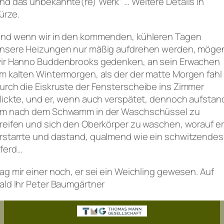
nd das unbekannte(re) Werk“ … Weitere Details in
ürze.
nd wenn wir in den kommenden, kühleren Tagen
nsere Heizungen nur mäßig aufdrehen werden, möge
ir Hanno Buddenbrooks gedenken, an sein Erwachen
m kalten Wintermorgen, als der der
matte Morgen fahl
urch die Eiskruste der Fenster
scheibe
ins Zimmer
lickte, und er, wenn auch verspätet, dennoch aufstan
m nach dem Schwamm in der Waschschüssel zu
reifen und sich den Oberkörper zu waschen, worauf er
rstarrte und dastand,
qualmend wie ein schwitzendes
ferd
…
ag mir einer noch, er sei ein Weichling gewesen. Auf
ald Ihr Peter Baumgärtner