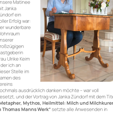
nsere Matinee
it Janka
ündorf ein
oller Erfolg war:
er wunderbare
ohnraum
nserer
roßzügigen
astgeberin
rau Ulrike Keim
 der ich an
ieser Stelle im
amen des
ereins
ochmals ausdrücklich danken möchte – war voll
esetzt, und der Vortrag von Janka Zündorf mit dem Tit
Metapher, Mythos, Heilmittel: Milch und Milchkure
n Thomas Manns Werk“
setzte alle Anwesenden in