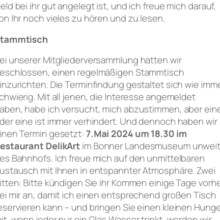
eld bei ihr gut angelegt ist, und ich freue mich darauf,
on Ihr noch vieles zu hören und zu lesen.
tammtisch
ei unserer Mitgliederversammlung hatten wir
eschlossen, einen regelmäßigen Stammtisch
inzurichten. Die Terminfindung gestaltet sich wie imm
chwierig. Mit all jenen, die Interesse angemeldet
aben, habe ich versucht, mich abzustimmen, aber ein
der eine ist immer verhindert. Und dennoch haben wir
inen Termin gesetzt:
7.Mai 2024 um 18.30 im
estaurant DelikArt
im Bonner Landesmuseum unwei
es Bahnhofs. Ich freue mich auf den unmittelbaren
ustausch mit Ihnen in entspannter Atmosphäre. Zwei
itten: Bitte kündigen Sie ihr Kommen einige Tage vorh
ei mir an, damit ich einen entsprechend großen Tisch
eservieren kann – und bringen Sie einen kleinen Hunge
it, wenn jeder nur ein Glas Wasser trinkt, werden wir