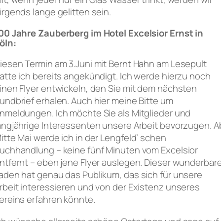
irgends lange gelitten sein.
00 Jahre Zauberberg im Hotel Excelsior Ernst in
öln:
iesen Termin am 3.Juni mit Bernt Hahn am Lesepult
atte ich bereits angekündigt. Ich werde hierzu noch
inen Flyer entwickeln, den Sie mit dem nächsten
undbrief erhalen. Auch hier meine Bitte um
nmeldungen. Ich möchte Sie als Mitglieder und
angjährige Interessenten unsere Arbeit bevorzugen. A
itte Mai werde ich in der Lengfeld’ schen
uchhandlung – keine fünf Minuten vom Excelsior
ntfernt – eben jene Flyer auslegen. Dieser wunderbar
aden hat genau das Publikum, das sich für unsere
rbeit interessieren und von der Existenz unseres
ereins erfahren könnte.