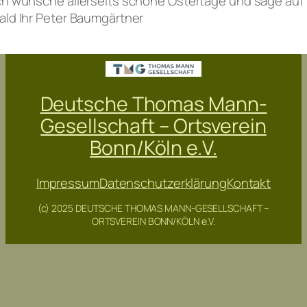
ch wünsche allerseits schöne Ostertage und sage auf
ald Ihr Peter Baumgärtner
Deutsche Thomas Mann-
Gesellschaft – Ortsverein
Bonn/Köln e.V.
Impressum
Datenschutzerklärung
Kontakt
(c) 2025 DEUTSCHE THOMAS MANN-GESELLSCHAFT –
ORTSVEREIN BONN/KÖLN e.V.