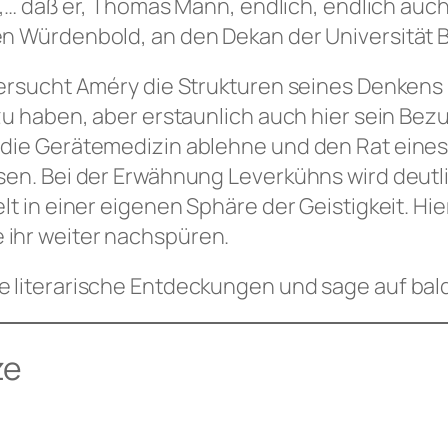
: „… daß er, Thomas Mann, endlich, endlich auc
en Würdenbold, an den Dekan der Universität 
ersucht Améry die Strukturen seines Denkens u
 zu haben, aber erstaunlich auch hier sein Be
 die Gerätemedizin ablehne und den Rat eine
sen. Bei der Erwähnung Leverkühns wird deutl
t in einer eigenen Sphäre der Geistigkeit. Hier
ihr weiter nachspüren.
 literarische Entdeckungen und sage auf bal
ze