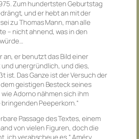
 1975. Zum hundertsten Geburtstag
drängt, und er hebt an mit der
t sei zu Thomas Mann, man alle
e – nicht ahnend, was in den
 würde…
 an, er benutzt das Bild einer
 und unergründlich, und dies,
t ist. Das Ganze ist der Versuch der
 dem geistigen Besteck seines
r wie Adorno nähmen sich ihm
 bringenden Peeperkorn.“
erbare Passage des Textes, einem
nd von vielen Figuren, doch die
cht, ich verabscheue es.“ Améry