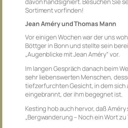
davon handsigniert. Besuchen Sie s
Sortiment vorfinden!
Jean Améry und Thomas Mann
Vor einigen Wochen war der uns woh
Böttger in Bonn und stellte sein ber
„Augenblicke mit Jean Améry“ vor.
Im langen Gespräch danach beim Wein
sehr liebenswerten Menschen, dessen
tiefzerfurchten Gesicht, in dem sich a
eingebrannt, der ihm begegnet ist.
Kesting hob auch hervor, daß Améry 
„Bergwanderung – Noch ein Wort zu