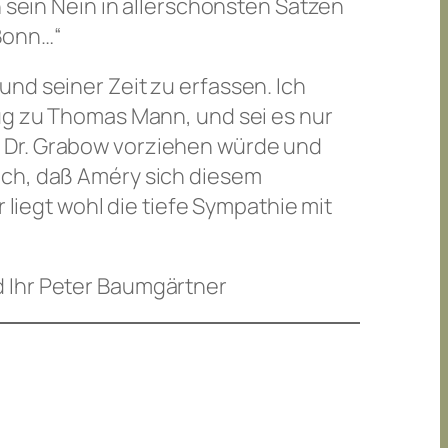
h sein Nein in allerschönsten Sätzen
Bonn…“
nd seiner Zeit zu erfassen. Ich
zug zu Thomas Mann, und sei es nur
s Dr. Grabow vorziehen würde und
ich, daß Améry sich diesem
 liegt wohl die tiefe Sympathie mit
d Ihr Peter Baumgärtner