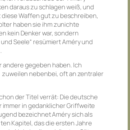
ken daraus zu schlagen weiß, und
t diese Waffen gut zu beschreiben,
Folter haben sie ihm zunichte
en kein Denker war, sondern
 und Seele“ resümiert Améry und
.
r andere gegeben haben. Ich
zuweilen nebenbei, oft an zentraler
hon der Titel verrät: Die deutsche
r immer in gedanklicher Griffweite
Jugend bezeichnet Améry sich als
ten Kapitel, das die ersten Jahre