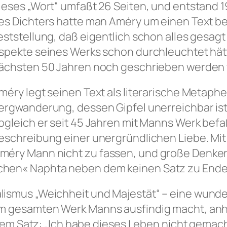
ieses „Wort“ umfaßt 26 Seiten, und entstand
es Dichters hatte man Améry um einen Text be
eststellung, daß eigentlich schon alles gesag
spekte seines Werks schon durchleuchtet hätt
ächsten 50 Jahren noch geschrieben werden
méry legt seinen Text als literarische Metapher
ergwanderung, dessen Gipfel unerreichbar ist
bgleich er seit 45 Jahren mit Manns Werk befaß
eschreibung einer unergründlichen Liebe. Mit
méry Mann nicht zu fassen, und große Denke
chen« Naphta neben dem keinen Satz zu Ende
lismus „Weichheit und Majestät“ – eine wund
im gesamten Werk Manns ausfindig macht, anha
einem Satz: „Ich habe dieses Leben nicht gema