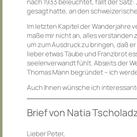
nach 1933 beleuchtet, fällt der Satz
gesagt hatte, an den schweizerisch
Im letzten Kapitel der Wanderjahre v
maße mir nicht an, alles verstanden
um zum Ausdruck zu bringen, daß er
lieber etwas Taube und Franzbrot es
seelenverwandt fühlt. Abseits der Wel
Thomas Mann begründet – ich werde 
Auch Ihnen wünsche ich interessante
Brief von Natia Tscholad
Lieber Peter,