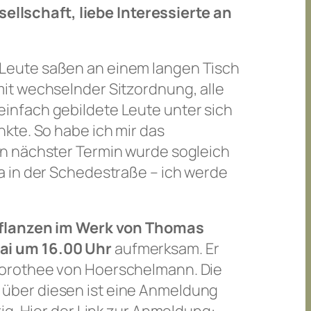
lschaft, liebe Interessierte an
Leute saßen an einem langen Tisch
it wechselnder Sitzordnung, alle
infach gebildete Leute unter sich
kte. So habe ich mir das
in nächster Termin wurde sogleich
a in der Schedestraße – ich werde
flanzen im Werk von Thomas
ai um 16.00 Uhr
aufmerksam. Er
Dorothee von Hoerschelmann. Die
 über diesen ist eine Anmeldung