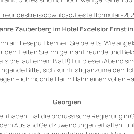
hränkt und es sind nur noch wenige Karten übr
/freundeskreis/download/bestellformular-202
ahre Zauberberg im Hotel Excelsior Ernst in
ahn am Lesepult kennen Sie bereits. Wie angek
inden. Leiten Sie ihn gern an Freunde und Bek
weils drei auf einem Blatt!) Für diesen Abend 
ngende Bitte, sich kurzfristig anzumelden. Ic
gen – ich möchte Herrn Hahn einen vollen Ra
Georgien
n haben, hat die prorussische Regierung in 
s dem Ausland Geldzuwendungen erhalten, unt