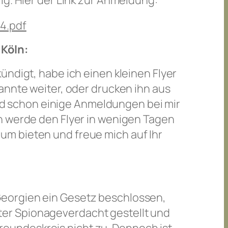
ig. Hier der Link zur Anmeldung:
4.pdf
 Köln:
ündigt, habe ich einen kleinen Flyer
annte weiter, oder drucken ihn aus
sind schon einige Anmeldungen bei mir
h werde den Flyer in wenigen Tagen
um bieten und freue mich auf Ihr
Georgien ein Gesetz beschlossen,
er Spionageverdacht gestellt und