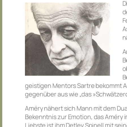
D
d
F
A
n
A
B
o
B
geistigen Mentors Sartre bekommt A
gegenüber aus wie „das »Schwätzer
Améry nähert sich Mann mit dem Dua
Bekenntnis zur Emotion, das Améry 
Liebste ist ihm Detlev Spinell mit s