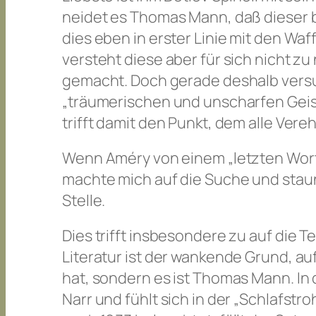
neidet es Thomas Mann, daß dieser 
dies eben in erster Linie mit den Wa
versteht diese aber für sich nicht zu
gemacht. Doch gerade deshalb versu
„träumerischen und unscharfen Geis
trifft damit den Punkt, dem alle Ve
Wenn Améry von einem „letzten Wort
machte mich auf die Suche und staun
Stelle.
Dies trifft insbesondere zu auf die 
Literatur ist der wankende Grund, auf
hat, sondern es ist Thomas Mann. In
Narr und fühlt sich in der „Schlafstr