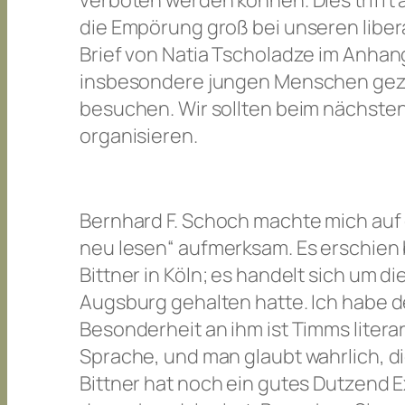
verboten werden können. Dies triff
die Empörung groß bei unseren liberal
Brief von Natia Tscholadze im Anhang
insbesondere jungen Menschen gezeig
besuchen. Wir sollten beim nächste
organisieren.
Bernhard F. Schoch machte mich auf
neu lesen“ aufmerksam. Es erschien 
Bittner in Köln; es handelt sich um d
Augsburg gehalten hatte. Ich habe d
Besonderheit an ihm ist Timms liter
Sprache, und man glaubt wahrlich, 
Bittner hat noch ein gutes Dutzend E