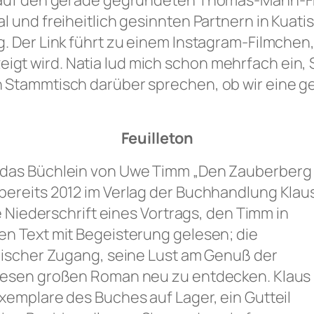
t auf den gerade gegründeten Thomas-Mann-Fr
 und freiheitlich gesinnten Partnern in Kuatis
. Der Link führt zu einem Instagram-Filmchen,
t wird. Natia lud mich schon mehrfach ein, S
n Stammtisch darüber sprechen, ob wir eine 
Feuilleton
 das Büchlein von Uwe Timm „Den Zauberberg
bereits 2012 im Verlag der Buchhandlung Klau
ie Niederschrift eines Vortrags, den Timm in
en Text mit Begeisterung gelesen; die
arischer Zugang, seine Lust am Genuß der
diesen großen Roman neu zu entdecken. Klaus
xemplare des Buches auf Lager, ein Gutteil