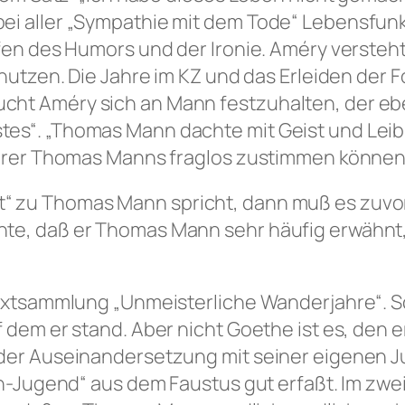
bei aller „Sympathie mit dem Tode“ Lebensfun
ffen des Humors und der Ironie. Améry versteh
 nutzen. Die Jahre im KZ und das Erleiden der 
cht Améry sich an Mann festzuhalten, der eb
tes“. „Thomas Mann dachte mit Geist und Leib
rehrer Thomas Manns fraglos zustimmen können
“ zu Thomas Mann spricht, dann muß es zuvo
te, daß er Thomas Mann sehr häufig erwähnt, 
Textsammlung „Unmeisterliche Wanderjahre“. Sc
 dem er stand. Aber nicht Goethe ist es, den e
 der Auseinandersetzung mit seiner eigenen 
oh-Jugend“ aus dem Faustus gut erfaßt. Im zwei