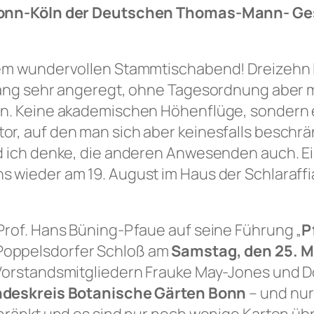
Bonn-Köln der Deutschen Thomas-Mann- Gesel
rem wundervollen Stammtischabend! Dreizehn 
lang sehr angeregt, ohne Tagesordnung aber m
en. Keine akademischen Höhenflüge, sondern e
r, auf den man sich aber keinesfalls beschrän
d ich denke, die anderen Anwesenden auch. E
 wieder am 19. August im Haus der Schlaraffi
Prof. Hans Büning-Pfaue auf seine Führung „
P
 Poppelsdorfer Schloß am
Samstag, den 25. M
 Vorstandsmitgliedern Frauke May-Jones und 
ndeskreis Botanische Gärten Bonn
– und nur