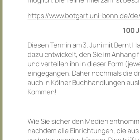
möglich. Die Teilnehmerzahl ist besc
https://www.botgart.uni-bonn.de/de
100 J
Diesen Termin am 3. Juni mit Bernt H
dazu entwickelt, den Sie im Anhang f
und verteilen ihn in dieser Form (je
eingegangen. Daher nochmals die dri
auch in Kölner Buchhandlungen ausle
Kommen!
Wie Sie sicher den Medien entnomme
nachdem alle Einrichtungen, die au