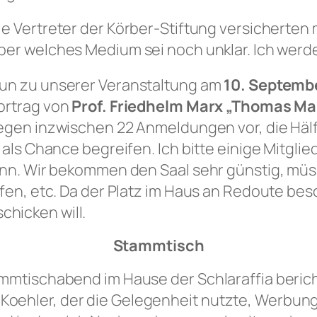
ie Vertreter der Körber-Stiftung versicherten 
ber welches Medium sei noch unklar. Ich werd
un zu unserer Veranstaltung am
10. Septemb
ortrag von
Prof. Friedhelm Marx „Thomas Ma
iegen inzwischen 22 Anmeldungen vor, die Hälf
 als Chance begreifen. Ich bitte einige Mitglie
inn. Wir bekommen den Saal sehr günstig, müs
fen, etc. Da der Platz im Haus an Redoute besch
hicken will.
Stammtisch
ammtischabend im Hause der Schlaraffia beric
oehler, der die Gelegenheit nutzte, Werbung