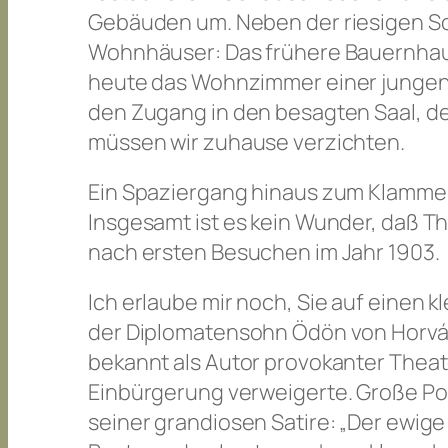
Gebäuden um. Neben der riesigen Sc
Wohnhäuser: Das frühere Bauernhaus 
heute das Wohnzimmer einer jungen 
den Zugang in den besagten Saal, der
müssen wir zuhause verzichten.
Ein Spaziergang hinaus zum Klammer
Insgesamt ist es kein Wunder, daß T
nach ersten Besuchen im Jahr 1903.
Ich erlaube mir noch, Sie auf einen 
der Diplomatensohn Ödön von Horváth
bekannt als Autor provokanter Theat
Einbürgerung verweigerte. Große Pop
seiner grandiosen Satire: „Der ewige