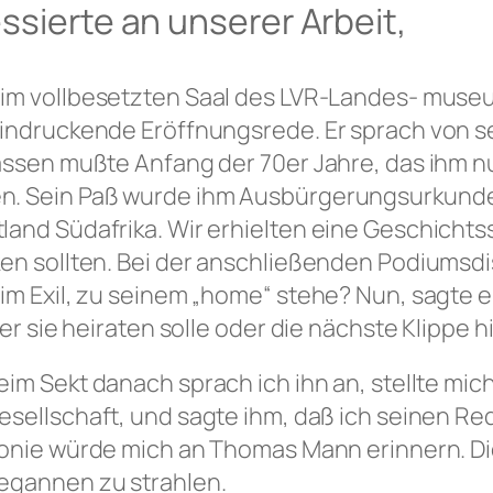
essierte an unserer Arbeit,
im vollbesetzten Saal des LVR-Landes- museum
eindruckende Eröffnungsrede. Er sprach von s
lassen mußte Anfang der 70er Jahre, das ihm 
n. Sein Paß wurde ihm Ausbürgerungsurkunde. 
and Südafrika. Wir erhielten eine Geschichtss
en sollten. Bei der anschließenden Podiumsdi
im Exil, zu seinem „home“ stehe? Nun, sagte er
 er sie heiraten solle oder die nächste Klippe 
eim Sekt danach sprach ich ihn an, stellte mich
esellschaft, und sagte ihm, daß ich seinen Re
ronie würde mich an Thomas Mann erinnern. Die
egannen zu strahlen.