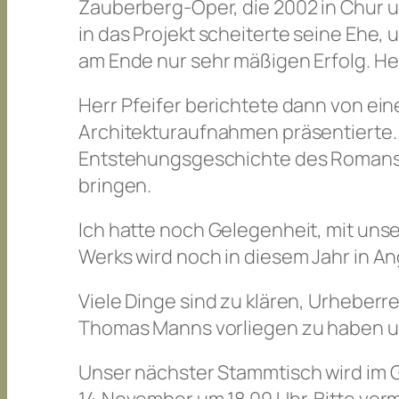
Zauberberg-Oper, die 2002 in Chur u
in das Projekt scheiterte seine Ehe,
am Ende nur sehr mäßigen Erfolg. Her
Herr Pfeifer berichtete dann von ein
Architekturaufnahmen präsentierte. D
Entstehungsgeschichte des Romans u
bringen.
Ich hatte noch Gelegenheit, mit un
Werks wird noch in diesem Jahr in A
Viele Dinge sind zu klären, Urheberre
Thomas Manns vorliegen zu haben un
Unser nächster Stammtisch wird im 