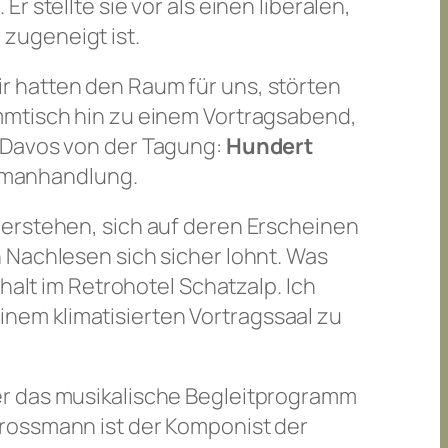
 stellte sie vor als einen liberalen,
zugeneigt ist.
r hatten den Raum für uns, störten
mmtisch hin zu einem Vortragsabend,
s Davos von der Tagung:
Hundert
omanhandlung.
verstehen, sich auf deren Erscheinen
 Nachlesen sich sicher lohnt. Was
halt im Retrohotel Schatzalp. Ich
einem klimatisierten Vortragssaal zu
er das musikalische Begleitprogramm
Grossmann ist der Komponist der