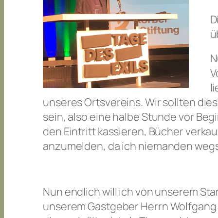
D
ü
N
V
l
unseres Ortsvereins. Wir sollten dies
sein, also eine halbe Stunde vor Beg
den Eintritt kassieren, Bücher verkau
anzumelden, da ich niemanden wegsc
Nun endlich will ich von unserem St
unserem Gastgeber Herrn Wolfgang K