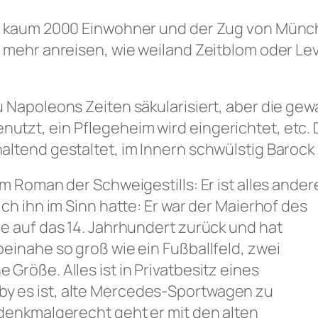
at kaum 2000 Einwohner und der Zug von Münc
t mehr anreisen, wie weiland Zeitblom oder Le
u Napoleons Zeiten säkularisiert, aber die ge
tzt, ein Pflegeheim wird eingerichtet, etc. D
ltend gestaltet, im Innern schwülstig Barock 
m Roman der Schweigestills: Er ist alles ander
ch ihn im Sinn hatte: Er war der Maierhof des
e auf das 14. Jahrhundert zurück und hat
einahe so groß wie ein Fußballfeld, zwei
Größe. Alles ist in Privatbesitz eines
y es ist, alte Mercedes-Sportwagen zu
 denkmalgerecht geht er mit den alten