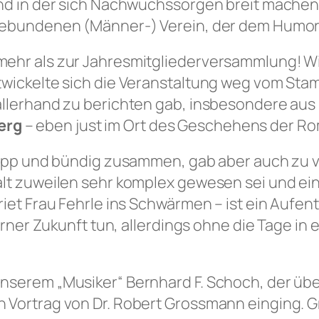
d in der sich Nachwuchssorgen breit machen. Er
 gebundenen (Männer-) Verein, der dem Humor 
ehr als zur Jahresmitgliederversammlung! Wi
twickelte sich die Veranstaltung weg vom Sta
allerhand zu berichten gab, insbesondere au
erg
– eben just im Ort des Geschehens der R
knapp und bündig zusammen, gab aber auch zu 
alt zuweilen sehr komplex gewesen sei und ein
iet Frau Fehrle ins Schwärmen – ist ein Aufent
ferner Zukunft tun, allerdings ohne die Tage in 
unserem „Musiker“ Bernhard F. Schoch, der üb
 Vortrag von Dr. Robert Grossmann einging. 