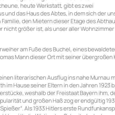
heune, heute Werkstatt, gibt es zwei
und das Haus des Abtes, in dem sich der uns 
Familie, den Mietern dieser Etage des Abtha
 nicht größer ist, als unser aller Wohnzimmer
weiher am Fuße des Buchel, eines bewaldeten
homas Mann dieser Ort mit seiner übergroßen 
kleinen literarischen Ausflug ins nahe Murnau
 im Hause seiner Eltern in den Jahren 1923 bi
erstücke, weshalb der Freistaat Bayern ihm, 
ularität und großen Haß zog er endgültig 1930
 Spießer“. Als 1933 Hitlers erste Rundfunkan