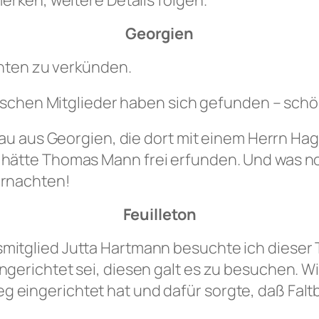
erken, weitere Details folgen.
Georgien
chten zu verkünden.
gischen Mitglieder haben sich gefunden – sch
rau aus Georgien, die dort mit einem Herrn Hag
hätte Thomas Mann frei erfunden. Und was noc
ernachten!
Feuilleton
tglied Jutta Hartmann besuchte ich dieser Ta
richtet sei, diesen galt es zu besuchen. Wir t
ingerichtet hat und dafür sorgte, daß Faltbl