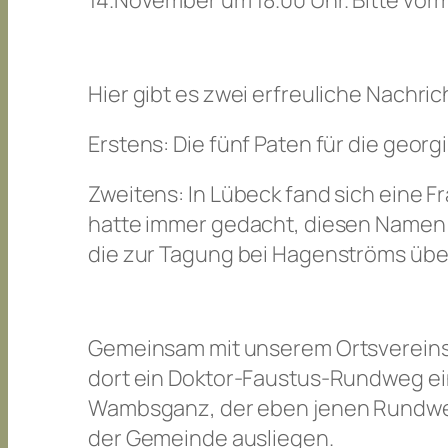
14.November um 18.00 Uhr. Bitte vorm
Hier gibt es zwei erfreuliche Nachri
Erstens: Die fünf Paten für die geor
Zweitens: In Lübeck fand sich eine F
hatte immer gedacht, diesen Namen 
die zur Tagung bei Hagenströms üb
Gemeinsam mit unserem Ortsvereinsmi
dort ein Doktor-Faustus-Rundweg einge
Wambsganz, der eben jenen Rundweg e
der Gemeinde ausliegen.