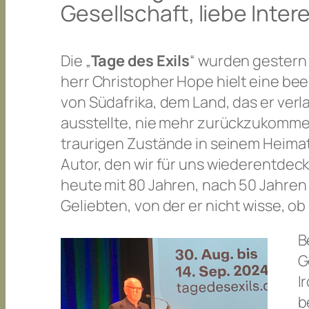
Gesellschaft, liebe Inter
Die „
Tage des Exils
“ wurden gestern 
herr Christopher Hope hielt eine be
von Südafrika, dem Land, das er ver
ausstellte, nie mehr zurückzukomme
traurigen Zustände in seinem Heimatl
Autor, den wir für uns wiederentdeck
heute mit 80 Jahren, nach 50 Jahren 
Geliebten, von der er nicht wisse, ob
B
G
I
b