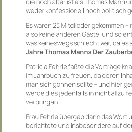
die noch älter ist als Thomas Mann un
weder konfessionell noch politisch
Es waren 23 Mitglieder gekommen – m
also keine anderen Gäste, und so en
was keineswegs schlecht war, da es 
Jahre Thomas Manns
Der Zauberb
Patricia Fehrle faßte die Vorträge 
im Jahrbuch zu freuen, da deren Inh
man sich gönnen sollte – und hier ger
werde dies jedenfalls in nicht allzu 
verbringen.
Frau Fehrle übergab dann das Wort 
berichtete und insbesondere auf den