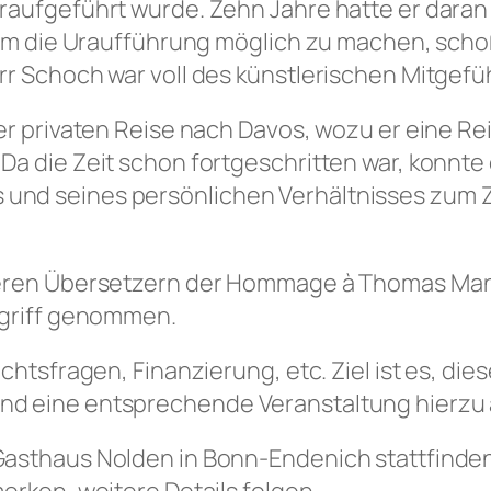
raufgeführt wurde. Zehn Jahre hatte er daran 
 um die Uraufführung möglich zu machen, schoß
r Schoch war voll des künstlerischen Mitgefüh
er privaten Reise nach Davos, wozu er eine R
a die Zeit schon fortgeschritten war, konnte 
nd seines persönlichen Verhältnisses zum Z
seren Übersetzern der Hommage à Thomas Mann
ngriff genommen.
chtsfragen, Finanzierung, etc. Ziel ist es, di
d eine entsprechende Veranstaltung hierzu au
Gasthaus Nolden in Bonn-Endenich stattfinde