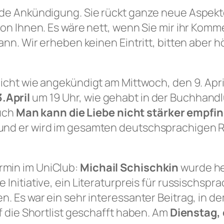
nde Ankündigung. Sie rückt ganze neue Aspekt
von Ihnen. Es wäre nett, wenn Sie mir ihr Kom
ann. Wir erheben keinen Eintritt, bitten aber 
nicht wie angekündigt am Mittwoch, den 9. Apri
.April
um 19 Uhr, wie gehabt in der Buchhand
Buch
Man kann die Liebe nicht stärker empfi
und er wird im gesamten deutschsprachigen 
rmin im UniClub:
Michail Schischkin
wurde he
 Initiative, ein Literaturpreis für russischsp
en. Es war ein sehr interessanter Beitrag, in
f die Shortlist geschafft haben. Am
Dienstag,