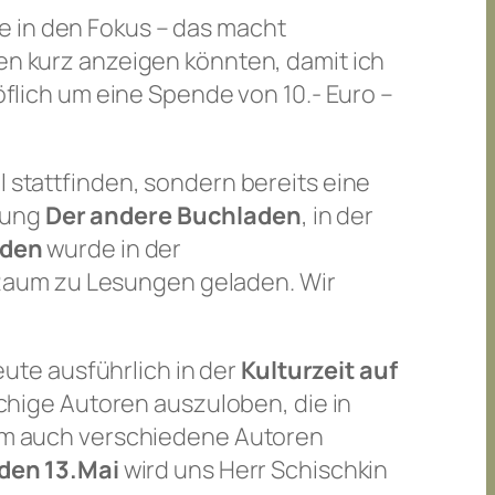
e in den Fokus – das macht
men kurz anzeigen könnten, damit ich
höflich um eine Spende von 10.- Euro –
l stattfinden, sondern bereits eine
lung
Der andere Buchladen
, in der
nden
wurde in der
Raum zu Lesungen geladen. Wir
ute ausführlich in der
Kulturzeit auf
rachige Autoren auszuloben, die in
 dem auch verschiedene Autoren
 den 13.Mai
wird uns Herr Schischkin