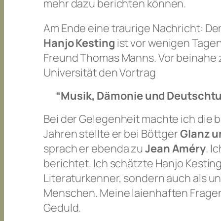
mehr dazu berichten können.
Am Ende eine traurige Nachricht: De
Hanjo Kesting
ist vor wenigen Tage
Freund Thomas Manns. Vor beinahe ze
Universität den Vortrag
“Musik, Dämonie und Deutschtu
Bei der Gelegenheit machte ich die 
Jahren stellte er bei Böttger
Glanz u
sprach er ebenda zu
Jean Améry
. I
berichtet. Ich schätzte Hanjo Kestin
Literaturkenner, sondern auch als u
Menschen. Meine laienhaften Frage
Geduld.