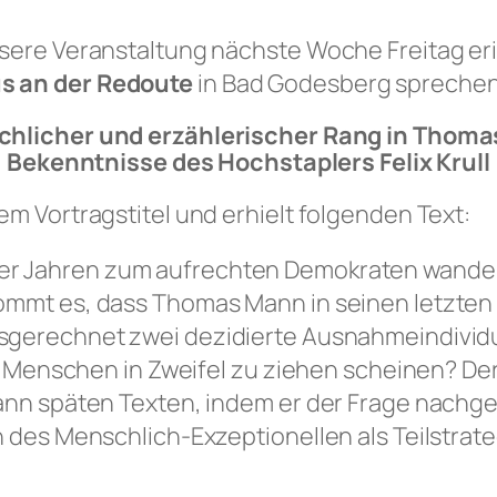
nsere Veranstaltung nächste Woche Freitag er
us an der Redoute
in Bad Godesberg spreche
schlicher und erzählerischer Rang in Thom
Bekenntnisse des Hochstaplers Felix Krull
em Vortragstitel und erhielt folgenden Text:
er Jahren zum aufrechten Demokraten wandel
kommt es, dass
Thomas Mann in seinen letzte
sgerechnet zwei dezidierte Ausnahmeindivid
ler Menschen in Zweifel zu ziehen scheinen? D
Mann späten Texten, indem er der Frage nachge
n des Menschlich-Exzeptionellen als Teilstrat