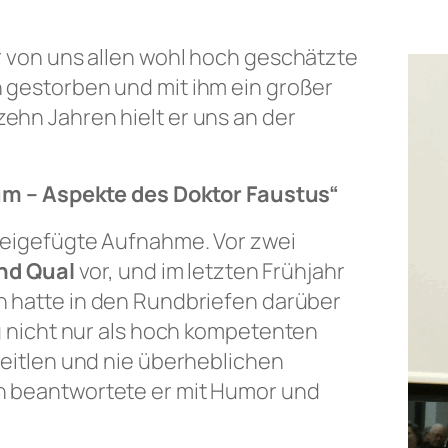
r von uns allen wohl hoch geschätzte
n gestorben und mit ihm ein großer
hn Jahren hielt er uns an der
m – Aspekte des Doktor Faustus“
beigefügte Aufnahme. Vor zwei
nd Qual
vor, und im letzten Frühjahr
ch hatte in den Rundbriefen darüber
g nicht nur als hoch kompetenten
neitlen und nie überheblichen
n beantwortete er mit Humor und