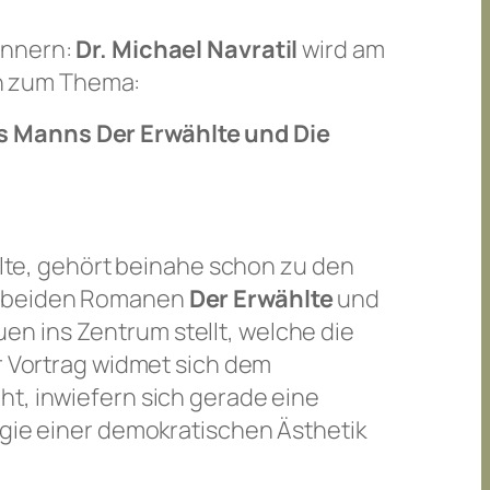
innern:
Dr. Michael Navratil
wird am
n zum Thema:
as Manns
Der Erwählte
und
Die
te, gehört beinahe schon zu den
n beiden Romanen
Der Erwählte
und
uen ins Zentrum
stellt, welche die
er Vortrag widmet sich dem
ht, inwiefern sich gerade eine
egie einer demokratischen Äs
thetik