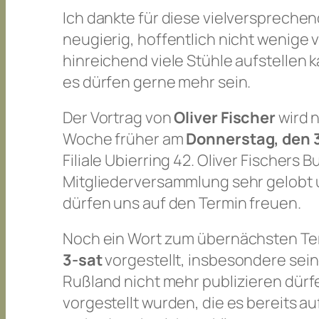
Ich dankte für diese vielverspreche
neugierig, hoffentlich nicht wenige 
hinreichend viele Stühle aufstellen k
es dürfen gerne mehr sein.
Der Vortrag von
Oliver Fischer
wird 
Woche früher am
Donnerstag, den 3
Filiale Ubierring 42. Oliver Fischers 
Mitgliederversammlung sehr gelobt 
dürfen uns auf den Termin freuen.
Noch ein Wort zum übernächsten Te
3-sat
vorgestellt, insbesondere seine
Rußland nicht mehr publizieren dürf
vorgestellt wurden, die es bereits au