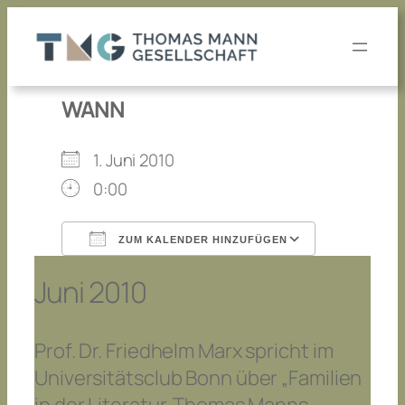
Zum
Inhalt
springen
WANN
1. Juni 2010
0:00
ZUM KALENDER HINZUFÜGEN
ICS herunterladen
Google K
Juni 2010
Prof. Dr. Friedhelm Marx spricht im
Universitätsclub Bonn über „Familien