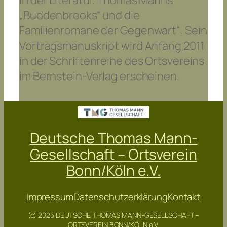
in der Literatur. Thomas Manns
„Buddenbrooks“ und die
Familienromane der Gegenwart“. Sein
Vortragsmanuskript wird Anfang 2011
in der Schriftenreihe des Ortsvereins
im Bernstein-Verlag erscheinen.
Deutsche Thomas Mann-
Gesellschaft – Ortsverein
Bonn/Köln e.V.
Impressum
Datenschutzerklärung
Kontakt
(c) 2025 DEUTSCHE THOMAS MANN-GESELLSCHAFT –
ORTSVEREIN BONN/KÖLN e.V.