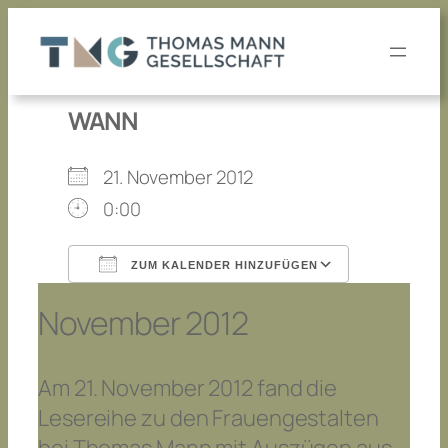
Zum
Inhalt
springen
WANN
21. November 2012
0:00
ZUM KALENDER HINZUFÜGEN
ICS herunterladen
Google K
November 2012
Am 21. November 2012 fand die
Lesereihe zu den Frauengestalten