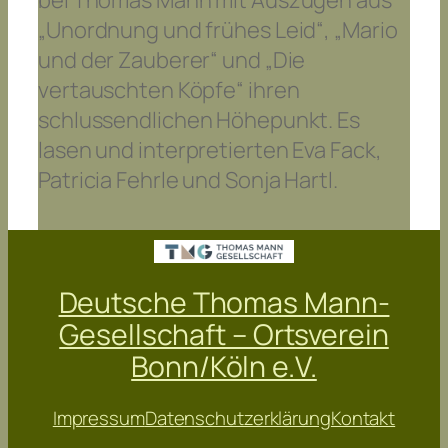
bei Thomas Mann mit Auszügen aus
„Unordnung und frühes Leid“, „Mario
und der Zauberer“ und „Die
vertauschten Köpfe“ ihren
schlussendlichen Höhepunkt. Es
lasen und interpretierten Eva Fack,
Patricia Fehrle und Sonja Hartl.
Deutsche Thomas Mann-
Gesellschaft – Ortsverein
Bonn/Köln e.V.
Impressum
Datenschutzerklärung
Kontakt