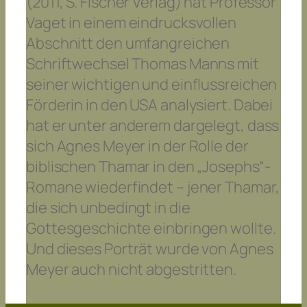
(2011, S. Fischer Verlag) hat Professor
Vaget in einem eindrucksvollen
Abschnitt den umfangreichen
Schriftwechsel Thomas Manns mit
seiner wichtigen und einflussreichen
Förderin in den USA analysiert. Dabei
hat er unter anderem dargelegt, dass
sich Agnes Meyer in der Rolle der
biblischen Thamar in den „Josephs“-
Romane wiederfindet – jener Thamar,
die sich unbedingt in die
Gottesgeschichte einbringen wollte.
Und dieses Porträt wurde von Agnes
Meyer auch nicht abgestritten.