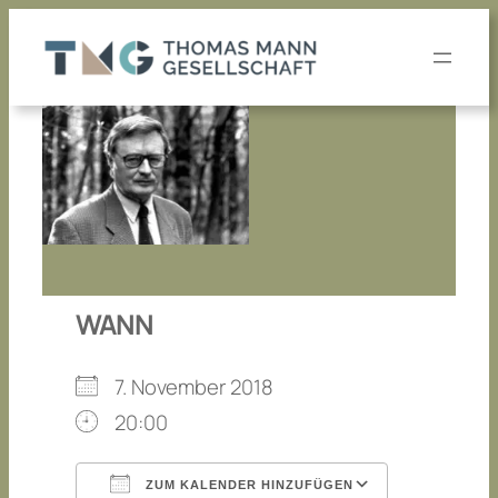
Zum
Inhalt
springen
WANN
7. November 2018
20:00
ZUM KALENDER HINZUFÜGEN