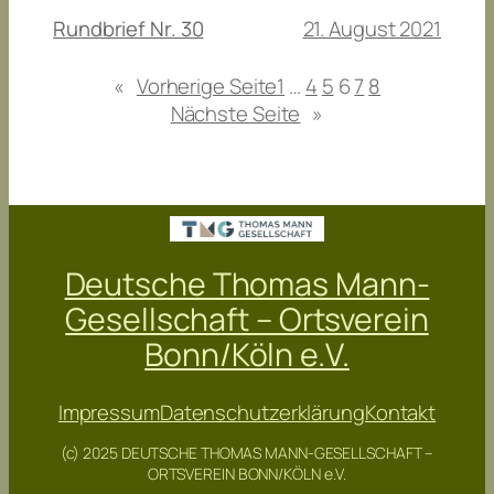
21. August 2021
Rundbrief Nr. 30
«
Vorherige Seite
1
…
4
5
6
7
8
Nächste Seite
»
Deutsche Thomas Mann-
Gesellschaft – Ortsverein
Bonn/Köln e.V.
Impressum
Datenschutzerklärung
Kontakt
(c) 2025 DEUTSCHE THOMAS MANN-GESELLSCHAFT –
ORTSVEREIN BONN/KÖLN e.V.